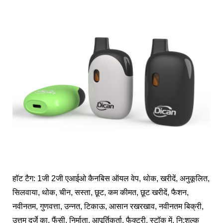
हॉट टैग: 1जी 2जी एआईओ कैनबिस ऑयल वेप, थोक, खरीदें, अनुकूलित,
सिलवाया, थोक, चीन, सस्ता, छूट, कम कीमत, छूट खरीदें, फैशन,
नवीनतम, गुणवत्ता, उन्नत, टिकाऊ, आसान रखरखाव, नवीनतम बिक्री,
उत्तम दर्जे का, फैंसी, निर्माता, आपूर्तिकर्ता, फैक्टरी, स्टॉक में, नि:शुल्क