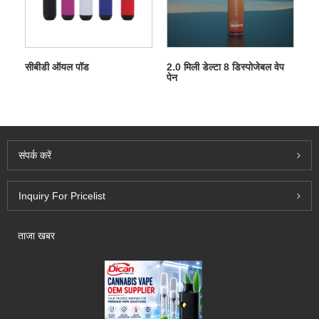
सीबीडी ऑयल पॉड
2.0 मिली डेल्टा 8 डिस्पोजेबल वेप
पेन
संपर्क करें
Inquiry For Pricelist
ताजा खबर