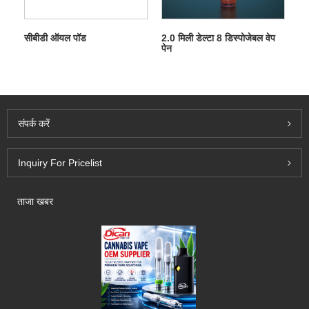
सीबीडी ऑयल पॉड
2.0 मिली डेल्टा 8 डिस्पोजेबल वेप
पेन
संपर्क करें
Inquiry For Pricelist
ताजा खबर