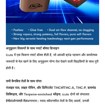
अनुकूलन विकल्पों के साथ स्मार्ट बॉक्स डिजाइन
Icute में एक चिकना स्मार्ट बॉक्स शैली है, जो आपकी ब्रांड पहचान और कार्यात्मक
जरूरतों से मेल खाने के लिए अनुकूलन योग्य तेल देखने वाली खिड़कियों के साथ पूरी
होती है।
सभी कैनबिस तेलों के साथ संगत
से
लाइव राल, लाइव रोसिन, और डिस्टिलेट THC
को
THC-A, THC-P, डायमंड
लिक्विड्स, और Terpene-enriched ब्लेंड्स
, icute दोनों को संभालता
है
मोटा
और
पतले तेल
अनायास। स्वाद-संवेदनशील तेलों के लिए आदर्श, उनकी