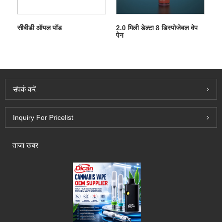
सीबीडी ऑयल पॉड
2.0 मिली डेल्टा 8 डिस्पोजेबल वेप
पेन
संपर्क करें
Inquiry For Pricelist
ताजा खबर